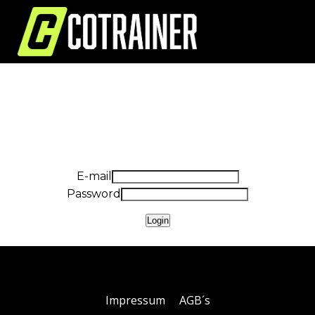
Zum
Inhalt
springen
E-mail
Password
Login
Impressum
AGB´s