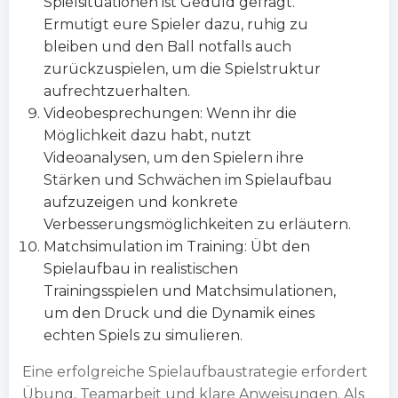
Spielsituationen ist Geduld gefragt.
Ermutigt eure Spieler dazu, ruhig zu
bleiben und den Ball notfalls auch
zurückzuspielen, um die Spielstruktur
aufrechtzuerhalten.
Videobesprechungen: Wenn ihr die
Möglichkeit dazu habt, nutzt
Videoanalysen, um den Spielern ihre
Stärken und Schwächen im Spielaufbau
aufzuzeigen und konkrete
Verbesserungsmöglichkeiten zu erläutern.
Matchsimulation im Training: Übt den
Spielaufbau in realistischen
Trainingsspielen und Matchsimulationen,
um den Druck und die Dynamik eines
echten Spiels zu simulieren.
Eine erfolgreiche Spielaufbaustrategie erfordert
Übung, Teamarbeit und klare Anweisungen. Als