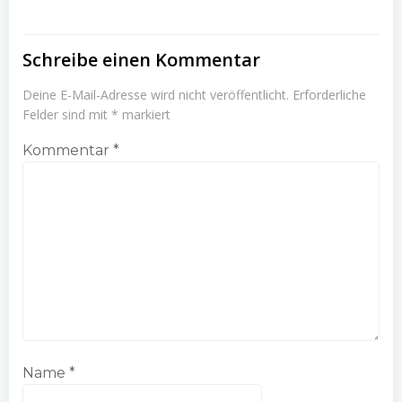
Schreibe einen Kommentar
Deine E-Mail-Adresse wird nicht veröffentlicht.
Erforderliche
Felder sind mit
*
markiert
Kommentar
*
Name
*