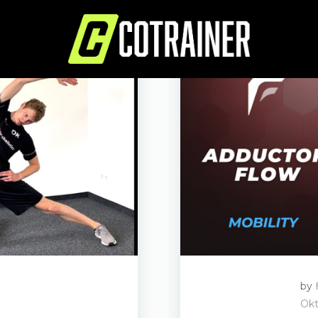
by
Okt