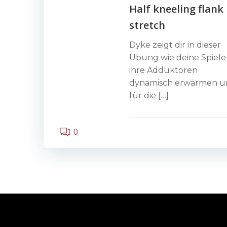
Half kneeling flank
stretch
Dyke zeigt dir in dieser
Übung wie deine Spiele
ihre Adduktoren
dynamisch erwärmen u
für die […]
0