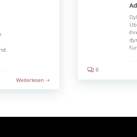
Ad
Dyk
Üb
ih
r
dy
für
nd
0
Weiterlesen