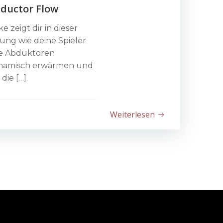
ductor Flow
e zeigt dir in dieser
ung wie deine Spieler
re Abduktoren
namisch erwärmen und
 die […]
Weiterlesen